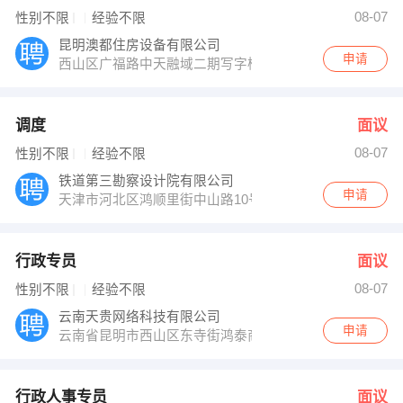
发布 [行政人事专员 ] 招聘信息
08-07
性别不限
经验不限
马先生 发布 [唐朝大酒店 ] 招聘信息
【盛世装饰公司东城店 】 强势入驻
昆明澳都住房设备有限公司
申请
西山区广福路中天融域二期写字楼24栋1单元4楼
调度
面议
08-07
性别不限
经验不限
铁道第三勘察设计院有限公司
申请
天津市河北区鸿顺里街中山路10号
行政专员
面议
08-07
性别不限
经验不限
云南天贵网络科技有限公司
申请
云南省昆明市西山区东寺街鸿泰商厦3层1-18轴3层
行政人事专员
面议