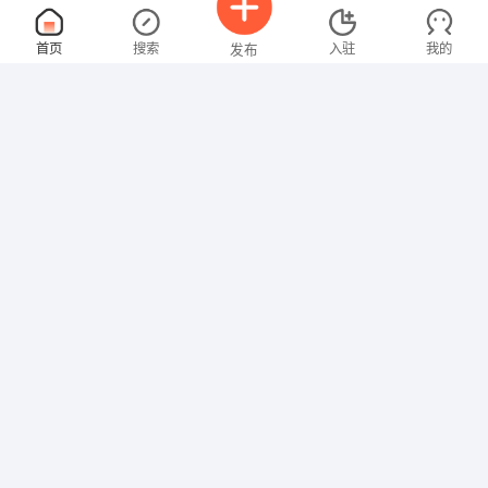
行政内勤
面议
首页
搜索
入驻
我的
发布
08-07
性别不限
经验不限
云南昕律经贸有限公司
申请
昆明市春城路219号东航投资大厦102室
叉车司机
面议
招聘信息
求职简历
08-07
性别不限
经验不限
昆明森润经贸有限公司
申请
圆通北路86号
Java开发工程师
面议
08-07
性别不限
经验不限
云南远信科技有限公司
申请
云南省昆明市春城路219号东航投资大厦10楼